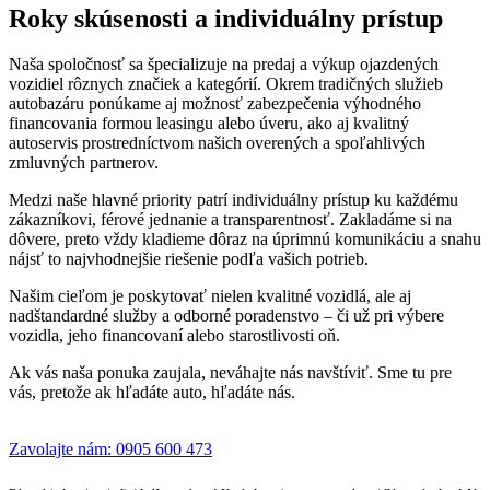
Roky skúsenosti a individuálny prístup
Naša spoločnosť sa špecializuje na predaj a výkup ojazdených
vozidiel rôznych značiek a kategórií. Okrem tradičných služieb
autobazáru ponúkame aj možnosť zabezpečenia výhodného
financovania formou leasingu alebo úveru, ako aj kvalitný
autoservis prostredníctvom našich overených a spoľahlivých
zmluvných partnerov.
Medzi naše hlavné priority patrí individuálny prístup ku každému
zákazníkovi, férové jednanie a transparentnosť. Zakladáme si na
dôvere, preto vždy kladieme dôraz na úprimnú komunikáciu a snahu
nájsť to najvhodnejšie riešenie podľa vašich potrieb.
Našim cieľom je poskytovať nielen kvalitné vozidlá, ale aj
nadštandardné služby a odborné poradenstvo – či už pri výbere
vozidla, jeho financovaní alebo starostlivosti oň.
Ak vás naša ponuka zaujala, neváhajte nás navštíviť. Sme tu pre
vás, pretože ak hľadáte auto, hľadáte nás.
Zavolajte nám: 0905 600 473