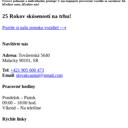
Férové jednanie a individuálny prístup! U nás kupujete preverené vozidlá so zárukou! Ak
hľadáte auto, hľadáte nás!
25 Rokov skúseností na trhu!
Pozrite si našu ponuku vozidiel ⟶
Navštívte nás
Adresa
: Továrenská 5640
Malacky 90101, SR
Tel
:
+421 905 600 473
Email
:
slovakcapital@gmail.com
Pracovné hodiny
Pondelok – Piatok
09:00 – 18:00 hod.
Víkend – Na telefóne
Rýchle linky